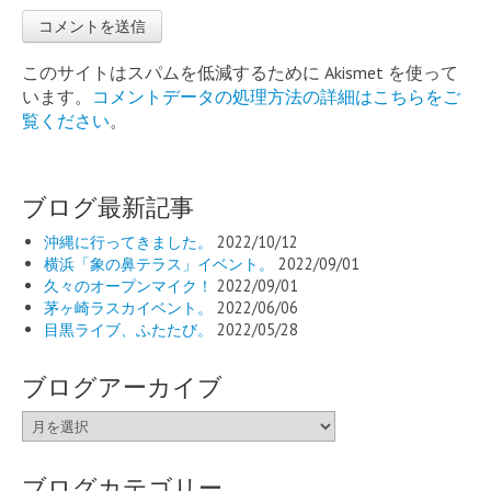
このサイトはスパムを低減するために Akismet を使って
います。
コメントデータの処理方法の詳細はこちらをご
覧ください
。
ブログ最新記事
沖縄に行ってきました。
2022/10/12
横浜「象の鼻テラス」イベント。
2022/09/01
久々のオープンマイク！
2022/09/01
茅ヶ崎ラスカイベント。
2022/06/06
目黒ライブ、ふたたび。
2022/05/28
ブログアーカイブ
ブ
ロ
グ
ブログカテゴリー
ア