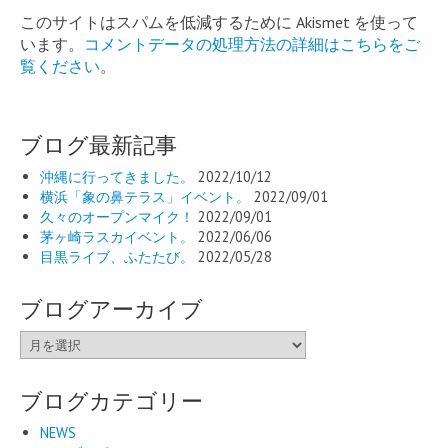
このサイトはスパムを低減するために Akismet を使って
います。
コメントデータの処理方法の詳細はこちらをご
覧ください
。
ブログ最新記事
沖縄に行ってきました。
2022/10/12
横浜「象の鼻テラス」イベント。
2022/09/01
久々のオープンマイク！
2022/09/01
茅ヶ崎ラスカイベント。
2022/06/06
目黒ライブ、ふたたび。
2022/05/28
ブログアーカイブ
ブ
ロ
グ
ブログカテゴリー
ア
ー
NEWS
カ