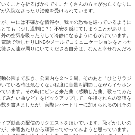
ていくことを祈るばかりです。たくさんの方々がお亡くなりに
方が入院なさったり治療を受けられています。
すが、中には不確かな情報や、我々の恐怖を煽っているように
もとても（少し過剰に？）不安を感じてしまうことがありま
て外の空気を吸ったりして冷静になるように心がけています。
電話で話したりLINEやメールでコミュニケーションをとった
生徒さん達が周りにいてくださる自分は、なんと幸せなんだろ
運動公園まで歩き、公園内を２〜３周、そのあと「ひとりラジ
歩いている時は危なくない程度に音量を調節しながらイヤホン
いています。その時にピンと来た曲（感動した曲、歌ってみた
してみたい曲など）をピックアップして、午後それらの楽譜を
の数を書きましたが、実際レパートリーに加えられるのはその
ライブ動画の配信のリクエストを頂いています。恥ずかしいの
すが、来週あたりから頑張ってやってみようと思っています。