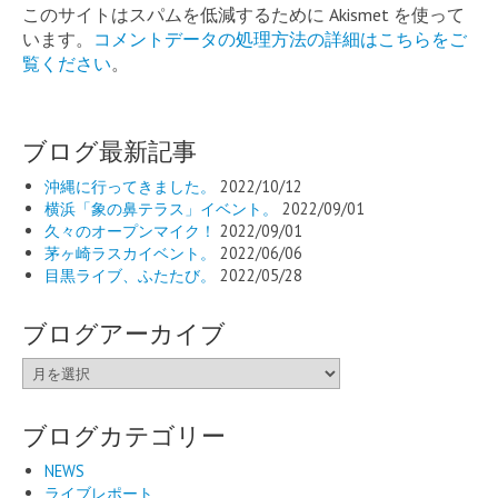
このサイトはスパムを低減するために Akismet を使って
います。
コメントデータの処理方法の詳細はこちらをご
覧ください
。
ブログ最新記事
沖縄に行ってきました。
2022/10/12
横浜「象の鼻テラス」イベント。
2022/09/01
久々のオープンマイク！
2022/09/01
茅ヶ崎ラスカイベント。
2022/06/06
目黒ライブ、ふたたび。
2022/05/28
ブログアーカイブ
ブ
ロ
グ
ブログカテゴリー
ア
ー
NEWS
カ
ライブレポート