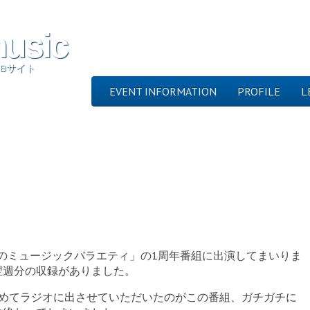
music
Bサイト
Skip to content
EVENT INFORMATION
PROFILE
L
Main menu
パパのミュージックバラエティ」の1周年番組に出演してまいりま
翌週分の収録がありました。
じめてラジオに出させていただいたのがこの番組、ガチガチに