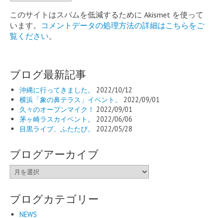
このサイトはスパムを低減するために Akismet を使って
います。
コメントデータの処理方法の詳細はこちらをご
覧ください
。
ブログ最新記事
沖縄に行ってきました。
2022/10/12
横浜「象の鼻テラス」イベント。
2022/09/01
久々のオープンマイク！
2022/09/01
茅ヶ崎ラスカイベント。
2022/06/06
目黒ライブ、ふたたび。
2022/05/28
ブログアーカイブ
ブ
ロ
グ
ブログカテゴリー
ア
ー
NEWS
カ